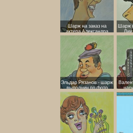
Шарж на заказ на
Шарж н
актера Александра
Лии
Абдулова по
удиви
фотографии
мат
Эльдар Рязанов - шарж
Вален
выполнин по фото
нар
пастелью