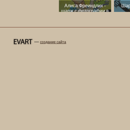
Алиса Фреиндлих -
Шар
шарж с фотографии в
стиле музы из
служебного романа
—
создание сайта