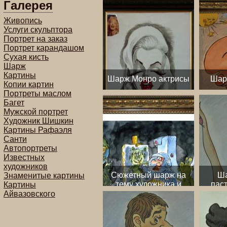
Галерея
Живопись
Услуги скульптора
Портрет на заказ
Портрет карандашом
Сухая кисть
Шарж
Картины
Шарж Монро актрисы
Шар
Копии картин
Портреты маслом
Багет
Мужской портрет
Художник Шишкин
Картины Рафаэля
Санти
Автопортреты
Известных
художников
Сюжетный шарж на
Ша
Знаменитые картины
тему художника и
пас
Картины
космонавта
Людм
Айвазовского