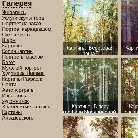
Галерея
Живопись
Услуги скульптора
Портрет на заказ
Портрет карандашом
Сухая кисть
Шарж
Картины
Картина "Березовая
Карти
Копии картин
роща "
Портреты маслом
Багет
Мужской портрет
Художник Шишкин
Картины Рафаэля
Санти
Автопортреты
Известных
художников
Картина "В лесу
Кар
Знаменитые картины
графини Мордвиновой"
сосно
Картины
1891
Айвазовского