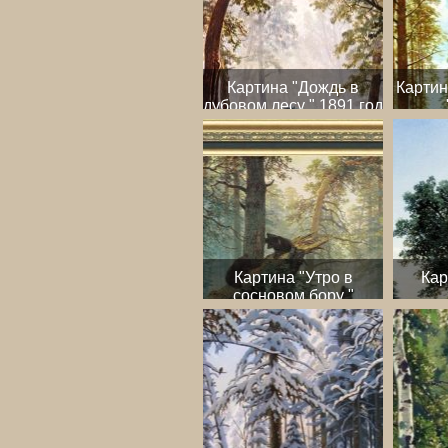
Картина "Дождь в
Картин
дубовом лесу " 1891 год
Картина "Утро в
Кар
сосновом бору "