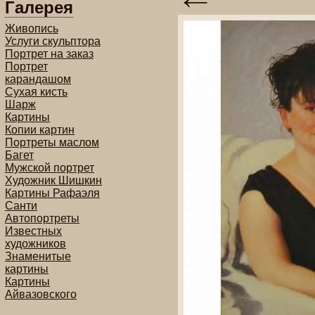
Галерея
Живопись
Услуги скульптора
Портрет на заказ
Портрет
карандашом
Сухая кисть
Шарж
Картины
Копии картин
Портреты маслом
Багет
Мужской портрет
Художник Шишкин
Картины Рафаэля
Санти
Автопортреты
Известных
художников
Знаменитые
картины
Картины
Айвазовского