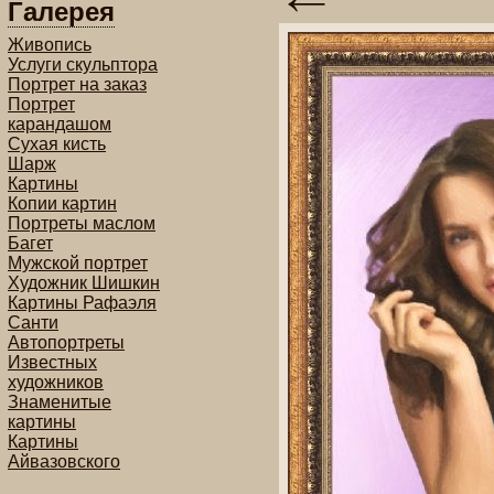
Галерея
Живопись
Услуги скульптора
Портрет на заказ
Портрет
карандашом
Сухая кисть
Шарж
Картины
Копии картин
Портреты маслом
Багет
Мужской портрет
Художник Шишкин
Картины Рафаэля
Санти
Автопортреты
Известных
художников
Знаменитые
картины
Картины
Айвазовского