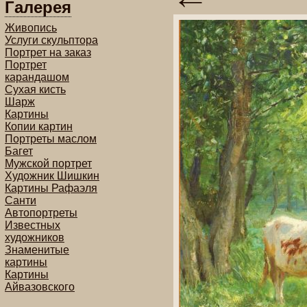
Галерея
Живопись
Услуги скульптора
Портрет на заказ
Портрет
карандашом
Сухая кисть
Шарж
Картины
Копии картин
Портреты маслом
Багет
Мужской портрет
Художник Шишкин
Картины Рафаэля
Санти
Автопортреты
Известных
художников
Знаменитые
картины
Картины
Айвазовского