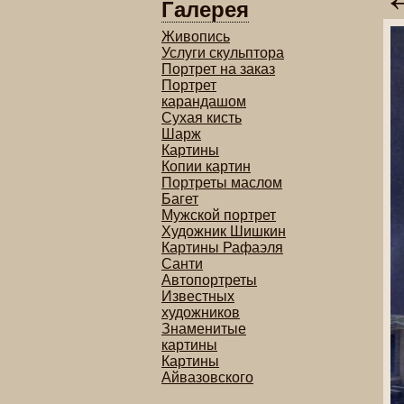
Галерея
Живопись
Услуги скульптора
Портрет на заказ
Портрет
карандашом
Сухая кисть
Шарж
Картины
Копии картин
Портреты маслом
Багет
Мужской портрет
Художник Шишкин
Картины Рафаэля
Санти
Автопортреты
Известных
художников
Знаменитые
картины
Картины
Айвазовского