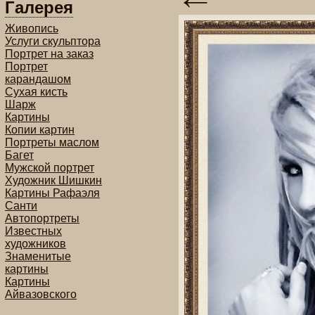
Галерея
Живопись
Услуги скульптора
Портрет на заказ
Портрет
карандашом
Сухая кисть
Шарж
Картины
Копии картин
Портреты маслом
Багет
Мужской портрет
Художник Шишкин
Картины Рафаэля
Санти
Автопортреты
Известных
художников
Знаменитые
картины
Картины
Айвазовского