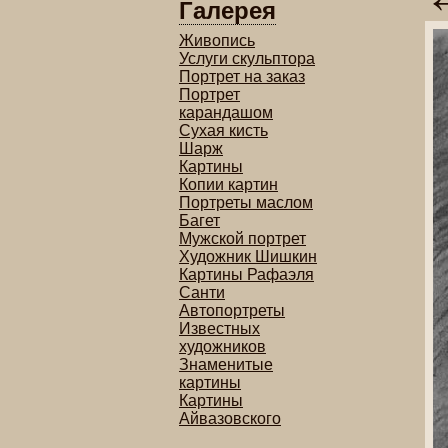
Галерея
Живопись
Услуги скульптора
Портрет на заказ
Портрет
карандашом
Сухая кисть
Шарж
Картины
Копии картин
Портреты маслом
Багет
Мужской портрет
Художник Шишкин
Картины Рафаэля
Санти
Автопортреты
Известных
художников
Знаменитые
картины
Картины
Айвазовского