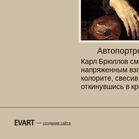
Автопортр
Карл Брюллов см
напряженным взг
колорите, свесив
откинувшись в к
—
создание сайта