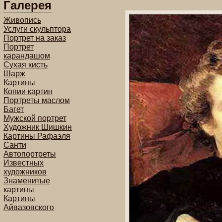
Галерея
Живопись
Услуги скульптора
Портрет на заказ
Портрет
карандашом
Сухая кисть
Шарж
Картины
Копии картин
Портреты маслом
Багет
Мужской портрет
Художник Шишкин
Картины Рафаэля
Санти
Автопортреты
Известных
художников
Знаменитые
картины
Картины
Айвазовского